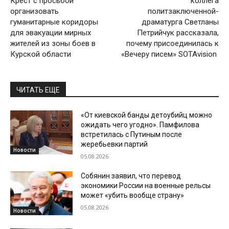
Крест с просьбой
коллега
организовать
политзаключенной-
гуманитарные коридоры
драматурга Светланы
для эвакуации мирных
Петрийчук рассказала,
жителей из зоны боев в
почему присоединилась к
Курской области
«Вечеру писем» SOTAvision
ЧИТАТЬ ЕЩЕ
«От киевской банды детоубийц можно
ожидать чего угодно». Памфилова
встретилась с Путиным после
жеребьевки партий
Новости
05.08.2026
Собянин заявил, что перевод
экономики России на военные рельсы
может «убить вообще страну»
05.08.2026
Новости