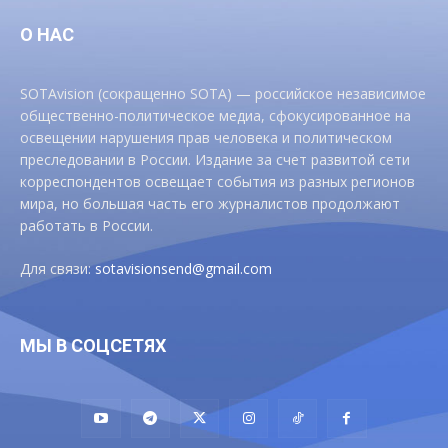
О НАС
SOTAvision (сокращенно SOTA) — российское независимое
общественно-политическое медиа, сфокусированное на
освещении нарушения прав человека и политическом
преследовании в России. Издание за счет развитой сети
корреспондентов освещает события из разных регионов
мира, но большая часть его журналистов продолжают
работать в России.
Для связи:
sotavisionsend@gmail.com
МЫ В СОЦСЕТЯХ