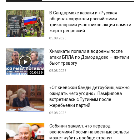
В Сандармохе казаки и «Русская
община» окружали российскими
триколорами участников акции памяти
жертв репрессий
05.08.2026
Химикаты попали в водоемы после
атаки БПЛА по Домодедово — жители
бьют тревогу
05.08.2026
00:04:39
«От киевской банды детоубийц можно
ожидать чего угодно». Памфилова
встретилась с Путиным после
жеребьевки партий
05.08.2026
Собянин заявил, что перевод
экономики России на военные рельсы
может «убить вообще страну»