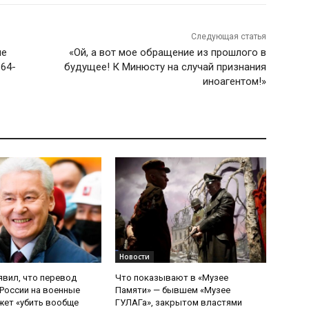
Следующая статья
ые
«Ой, а вот мое обращение из прошлого в
 64-
будущее! К Минюсту на случай признания
иноагентом!»
Новости
явил, что перевод
Что показывают в «Музее
России на военные
Памяти» — бывшем «Музее
ет «убить вообще
ГУЛАГа», закрытом властями