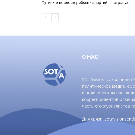
Путиным после жеребьевки партий
страну»
О НАС
SOTAvision (сокращенно
политическое медиа, сф
и политическом преследо
корреспондентов освеща
часть его журналистов п
Для связи:
sotavisionsen