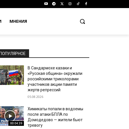
И
МНЕНИЯ
ПОПУЛЯРНОЕ
В Сандармохе казаки и
«Русская община» окружали
российскими триколорами
участников акции памяти
жертв репрессий
05.08.2026
Химикаты попали в водоемы
после атаки БПЛА по
Домодедово — жители бьют
00:04:39
тревогу