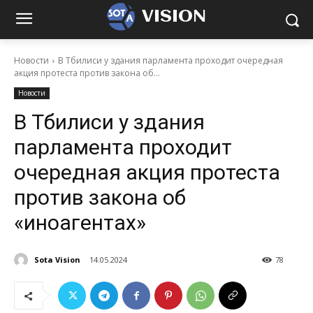
VISION
Новости
В Тбилиси у здания парламента проходит очередная
акция протеста против закона об...
Новости
В Тбилиси у здания
парламента проходит
очередная акция протеста
против закона об
«иноагентах»
Sota Vision
14.05.2024
78