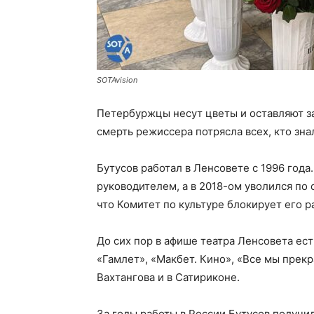
SOTAvision
Петербуржцы несут цветы и оставляют з
смерть режиссера потрясла всех, кто зна
Бутусов работал в Ленсовете с 1996 года
руководителем, а в 2018-ом уволился по
что Комитет по культуре блокирует его р
До сих пор в афише театра Ленсовета ес
«Гамлет», «Макбет. Кино», «Все мы прекр
Вахтангова и в Сатириконе.
За годы работы в России Бутусов получи