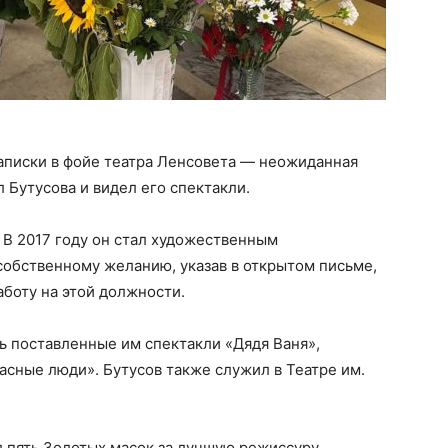
аписки в фойе театра Ленсовета — неожиданная
л Бутусова и видел его спектакли.
. В 2017 году он стал художественным
 собственному желанию, указав в открытом письме,
аботу на этой должности.
ть поставленные им спектакли «Дядя Ваня»,
асные люди». Бутусов также служил в Театре им.
л пять Золотых масок за лучшую режиссуру.