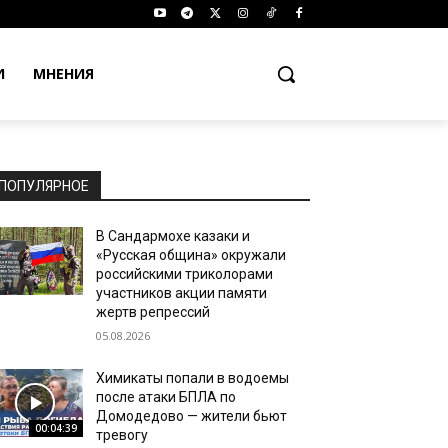
И
МНЕНИЯ
ПОПУЛЯРНОЕ
В Сандармохе казаки и
«Русская община» окружали
российскими триколорами
участников акции памяти
жертв репрессий
05.08.2026
Химикаты попали в водоемы
после атаки БПЛА по
Домодедово — жители бьют
00:04:39
тревогу