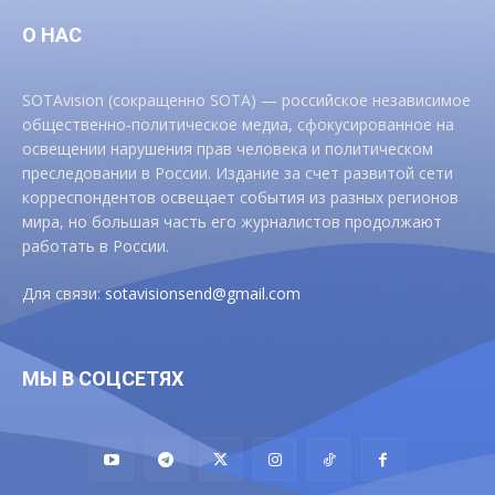
О НАС
SOTAvision (сокращенно SOTA) — российское независимое
общественно-политическое медиа, сфокусированное на
освещении нарушения прав человека и политическом
преследовании в России. Издание за счет развитой сети
корреспондентов освещает события из разных регионов
мира, но большая часть его журналистов продолжают
работать в России.
Для связи:
sotavisionsend@gmail.com
МЫ В СОЦСЕТЯХ