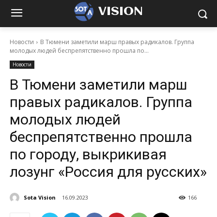
VISION
Новости
В Тюмени заметили марш правых радикалов. Группа
молодых людей беспрепятственно прошла по...
Новости
В Тюмени заметили марш
правых радикалов. Группа
молодых людей
беспрепятственно прошла
по городу, выкрикивая
лозунг «Россия для русских»
Sota Vision
16.09.2023
166