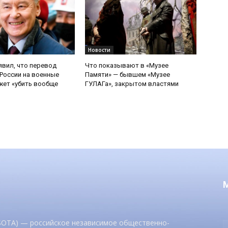
Новости
явил, что перевод
Что показывают в «Музее
России на военные
Памяти» — бывшем «Музее
ет «убить вообще
ГУЛАГа», закрытом властями
 SOTA) — российское независимое общественно-