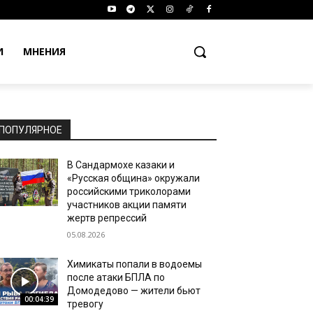
И
МНЕНИЯ
ПОПУЛЯРНОЕ
В Сандармохе казаки и
«Русская община» окружали
российскими триколорами
участников акции памяти
жертв репрессий
05.08.2026
Химикаты попали в водоемы
после атаки БПЛА по
Домодедово — жители бьют
00:04:39
тревогу