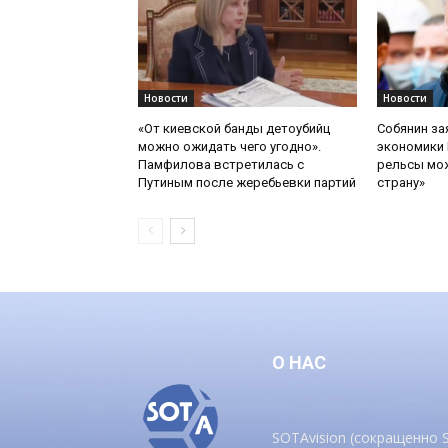
Новости
Новости
«От киевской банды детоубийц
Собянин за
можно ожидать чего угодно».
экономики 
Памфилова встретилась с
рельсы мож
Путиным после жеребьевки партий
страну»
О НАС
SOTAvision (сокращенно