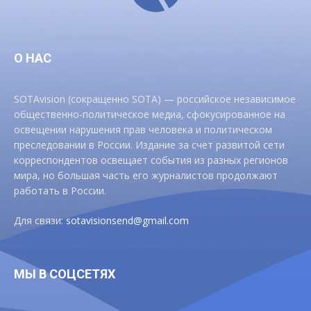
О НАС
SOTAvision (сокращенно SOTA) — российское независимое
общественно-политическое медиа, сфокусированное на
освещении нарушения прав человека и политическом
преследовании в России. Издание за счет развитой сети
корреспондентов освещает события из разных регионов
мира, но большая часть его журналистов продолжают
работать в России.
Для связи:
sotavisionsend@gmail.com
МЫ В СОЦСЕТЯХ