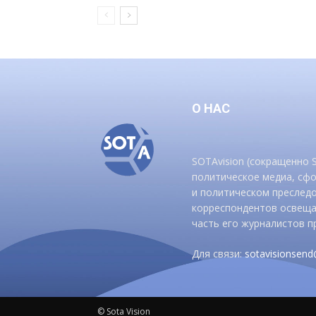
О НАС
SOTAvision (сокращенно
политическое медиа, сф
и политическом преследо
корреспондентов освеща
часть его журналистов п
Для связи:
sotavisionsen
© Sota Vision