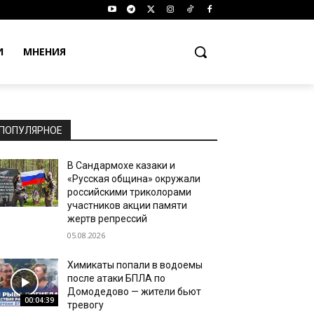
И
МНЕНИЯ
ПОПУЛЯРНОЕ
В Сандармохе казаки и
«Русская община» окружали
российскими триколорами
участников акции памяти
жертв репрессий
05.08.2026
Химикаты попали в водоемы
после атаки БПЛА по
Домодедово — жители бьют
00:04:39
тревогу