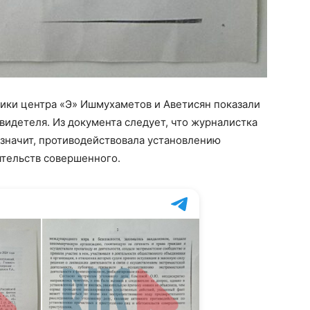
ники центра «Э» Ишмухаметов и Аветисян показали
видетеля. Из документа следует, что журналистка
а значит, противодействовала установлению
ятельств совершенного.