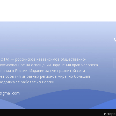
 SOTA) — российское независимое общественно-
окусированное на освещении нарушения прав человека
вании в России. Издание за счет развитой сети
ет события из разных регионов мира, но большая
родолжают работать в России.
d@gmail.com
Истори