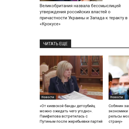
Великобритания назвала бессмыслицей
утверждения российских властей о
причастности Украины и Запада к теракту в
«Крокусе»
ЧИТАТЬ ЕЩЕ
Новости
Новости
«От киевской банды детоубийц
Собянин за
можно ожидать чего угодно».
экономики 
Памфилова встретилась с
рельсы мож
Путиным после жеребьевки партий
страну»