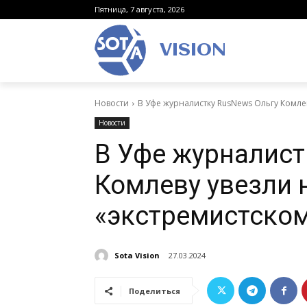
Пятница, 7 августа, 2026
VISION
Новости
В Уфе журналистку RusNews Ольгу Комлев
Новости
В Уфе журналист
Комлеву увезли 
«экстремистском
Sota Vision
27.03.2024
Поделиться