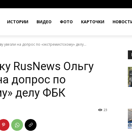
ИСТОРИИ
ВИДЕО
ФОТО
КАРТОЧКИ
НОВОСТ
у увезли на допрос по «экстремистскому» делу...
ку RusNews Ольгу
на допрос по
у» делу ФБК
23