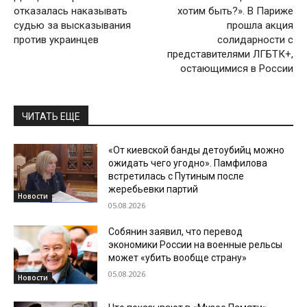
отказалась наказывать
хотим быть?». В Париже
судью за высказывания
прошла акция
против украинцев
солидарности с
представителями ЛГБТК+,
остающимися в России
ЧИТАТЬ ЕЩЕ
«От киевской банды детоубийц можно
ожидать чего угодно». Памфилова
встретилась с Путиным после
жеребьевки партий
Новости
05.08.2026
Собянин заявил, что перевод
экономики России на военные рельсы
может «убить вообще страну»
05.08.2026
Новости