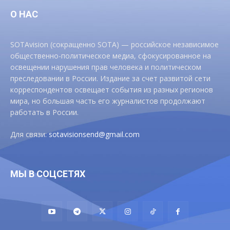
О НАС
SOTAvision (сокращенно SOTA) — российское независимое
общественно-политическое медиа, сфокусированное на
освещении нарушения прав человека и политическом
преследовании в России. Издание за счет развитой сети
корреспондентов освещает события из разных регионов
мира, но большая часть его журналистов продолжают
работать в России.
Для связи:
sotavisionsend@gmail.com
МЫ В СОЦСЕТЯХ