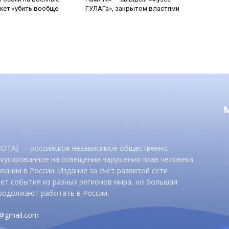
ет «убить вообще
ГУЛАГа», закрытом властями
 SOTA) — российское независимое общественно-
окусированное на освещении нарушения прав человека
вании в России. Издание за счет развитой сети
ет события из разных регионов мира, но большая
родолжают работать в России.
d@gmail.com