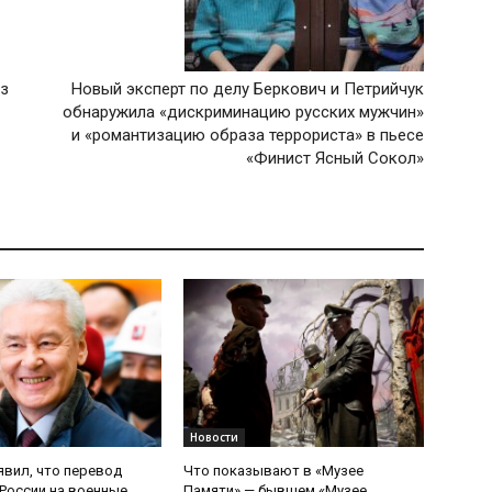
из
Новый эксперт по делу Беркович и Петрийчук
обнаружила «дискриминацию русских мужчин»
и «романтизацию образа террориста» в пьесе
«Финист Ясный Сокол»
Новости
явил, что перевод
Что показывают в «Музее
России на военные
Памяти» — бывшем «Музее