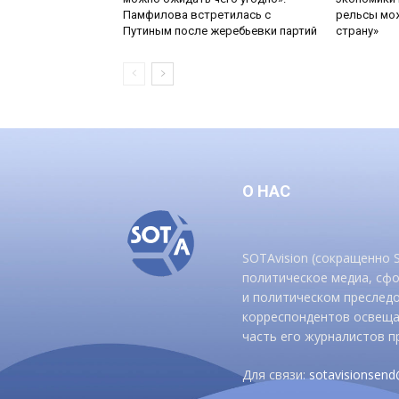
Памфилова встретилась с
рельсы мож
Путиным после жеребьевки партий
страну»
О НАС
SOTAvision (сокращенно
политическое медиа, сф
и политическом преследо
корреспондентов освеща
часть его журналистов п
Для связи:
sotavisionsen