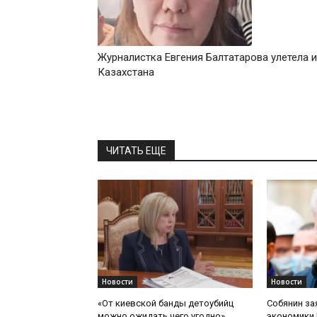
Журналистка Евгения Балтатарова улетела 
Казахстана
ЧИТАТЬ ЕЩЕ
Новости
Новости
«От киевской банды детоубийц
Собянин за
можно ожидать чего угодно».
экономики 