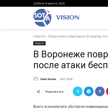
Суббота, 8 августа, 2026
VISION
Новости
В Воронеже повреждены 35 квартир пос
Новости
В Воронеже повр
после атаки бес
Sota Vision
16.01.2024
Поделиться
Всего в результате обстрела поврежден