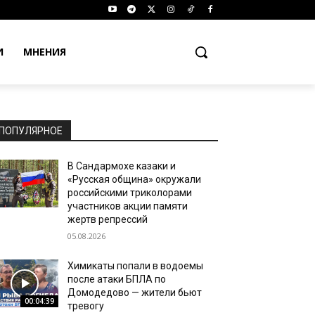
И
МНЕНИЯ
ПОПУЛЯРНОЕ
В Сандармохе казаки и
«Русская община» окружали
российскими триколорами
участников акции памяти
жертв репрессий
05.08.2026
Химикаты попали в водоемы
после атаки БПЛА по
Домодедово — жители бьют
00:04:39
тревогу