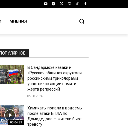
И
МНЕНИЯ
ПОПУЛЯРНОЕ
В Сандармохе казаки и
«Русская община» окружали
российскими триколорами
участников акции памяти
жертв репрессий
05.08.2026
Химикаты попали в водоемы
после атаки БПЛА по
Домодедово — жители бьют
00:04:39
тревогу