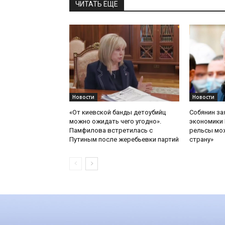
ЧИТАТЬ ЕЩЕ
Новости
Новости
«От киевской банды детоубийц
Собянин за
можно ожидать чего угодно».
экономики 
Памфилова встретилась с
рельсы мож
Путиным после жеребьевки партий
страну»