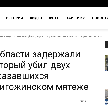
ИСТОРИИ
ВИДЕО
ФОТО
КАРТОЧКИ
НОВОСТ
ровца», который убил двух сослуживцев, отказавшихся участвовать в...
области задержали
оторый убил двух
казавшихся
ригожинском мятеже
51