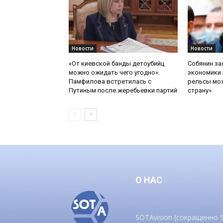
Новости
Новости
«От киевской банды детоубийц
Собянин за
можно ожидать чего угодно».
экономики 
Памфилова встретилась с
рельсы мож
Путиным после жеребьевки партий
страну»
О НАС
SOTAvision (сокращенно