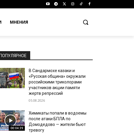
И
МНЕНИЯ
ПОПУЛЯРНОЕ
В Сандармохе казаки и
«Русская община» окружали
российскими триколорами
участников акции памяти
жертв репрессий
05.08.2026
Химикаты попали в водоемы
после атаки БПЛА по
Домодедово — жители бьют
00:04:39
тревогу