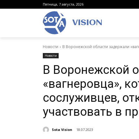
Пятница, 7 августа, 2026
VISION
Новости
В Воронежской области задержали «вагне
Новости
В Воронежской 
«вагнеровца», к
сослуживцев, от
участвовать в п
Sota Vision
18.07.2023