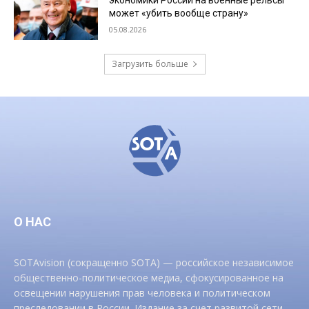
экономики России на военные рельсы
может «убить вообще страну»
05.08.2026
Загрузить больше
О НАС
SOTAvision (сокращенно SOTA) — российское независимое
общественно-политическое медиа, сфокусированное на
освещении нарушения прав человека и политическом
преследовании в России. Издание за счет развитой сети