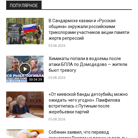
ПОПУЛЯРНОЕ
В Сандармохе казаки и «Русская
община» окружали российскими
триколорами участников акции памяти
жертв репрессий
05.08.2026
Химикаты попали в водоемы после
атаки БПЛА по Домодедово — жители
бьют тревогу
05.08.2026
00:04:39
«От киевской банды детоубийц можно
ожидать чего угодно». Памфилова
встретилась с Путиным после
жеребьевки партий
05.08.2026
Собянин заявил, что перевод