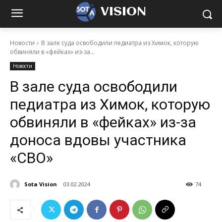
VISION
Новости
В зале суда освободили педиатра из Химок, которую
обвиняли в «фейках» из-за...
Новости
В зале суда освободили
педиатра из Химок, которую
обвиняли в «фейках» из-за
доноса вдовы участника
«СВО»
Sota Vision
03.02.2024
74