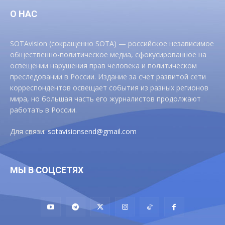
О НАС
SOTAvision (сокращенно SOTA) — российское независимое
общественно-политическое медиа, сфокусированное на
освещении нарушения прав человека и политическом
преследовании в России. Издание за счет развитой сети
корреспондентов освещает события из разных регионов
мира, но большая часть его журналистов продолжают
работать в России.
Для связи:
sotavisionsend@gmail.com
МЫ В СОЦСЕТЯХ