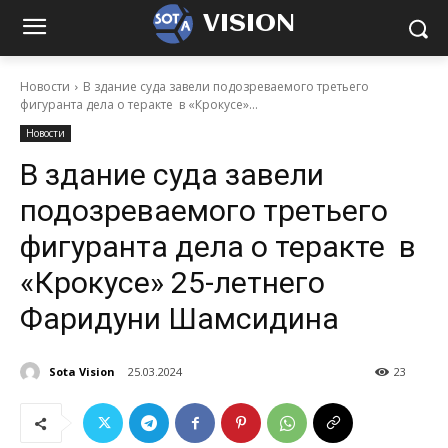
VISION
Новости
В здание суда завели подозреваемого третьего
фигуранта дела о теракте в «Крокусе»...
Новости
В здание суда завели
подозреваемого третьего
фигуранта дела о теракте в
«Крокусе» 25-летнего
Фаридуни Шамсидина
Sota Vision
25.03.2024
23