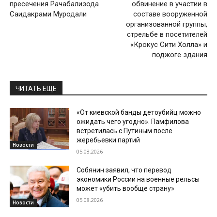
пресечения Рачабализода
обвинение в участии в
Саидакрами Муродали
составе вооруженной
организованной группы,
стрельбе в посетителей
«Крокус Сити Холла» и
поджоге здания
ЧИТАТЬ ЕЩЕ
«От киевской банды детоубийц можно
ожидать чего угодно». Памфилова
встретилась с Путиным после
жеребьевки партий
Новости
05.08.2026
Собянин заявил, что перевод
экономики России на военные рельсы
может «убить вообще страну»
05.08.2026
Новости