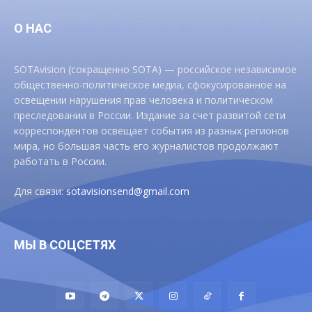
О НАС
SOTAvision (сокращенно SOTA) — российское независимое
общественно-политическое медиа, сфокусированное на
освещении нарушения прав человека и политическом
преследовании в России. Издание за счет развитой сети
корреспондентов освещает события из разных регионов
мира, но большая часть его журналистов продолжают
работать в России.
Для связи:
sotavisionsend@gmail.com
МЫ В СОЦСЕТЯХ