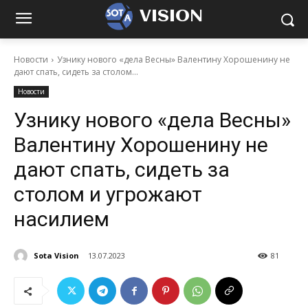
VISION
Новости
Узнику нового «дела Весны» Валентину Хорошенину не
дают спать, сидеть за столом...
Новости
Узнику нового «дела Весны»
Валентину Хорошенину не
дают спать, сидеть за
столом и угрожают
насилием
Sota Vision
13.07.2023
81