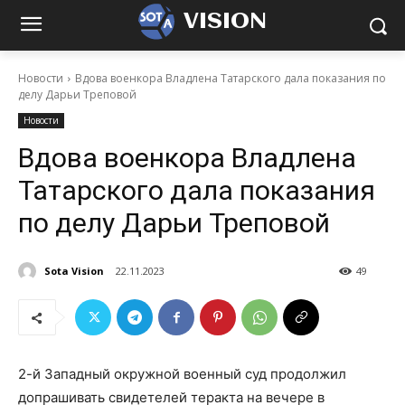
VISION
Новости
Вдова военкора Владлена Татарского дала показания по
делу Дарьи Треповой
Новости
Вдова военкора Владлена
Татарского дала показания
по делу Дарьи Треповой
Sota Vision
22.11.2023
49
2-й Западный окружной военный суд продолжил
допрашивать свидетелей теракта на вечере в