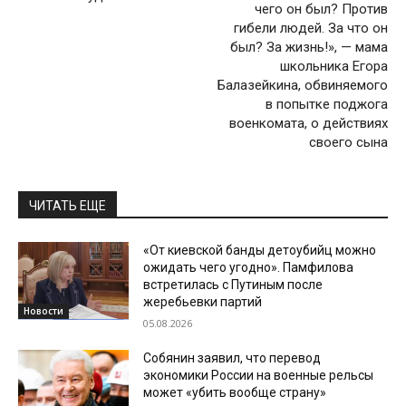
чего он был? Против
гибели людей. За что он
был? За жизнь!», — мама
школьника Егора
Балазейкина, обвиняемого
в попытке поджога
военкомата, о действиях
своего сына
ЧИТАТЬ ЕЩЕ
«От киевской банды детоубийц можно
ожидать чего угодно». Памфилова
встретилась с Путиным после
жеребьевки партий
Новости
05.08.2026
Собянин заявил, что перевод
экономики России на военные рельсы
может «убить вообще страну»