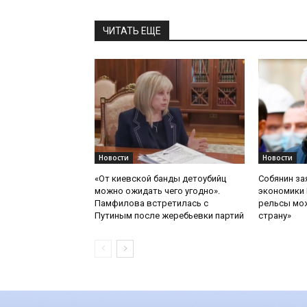
ЧИТАТЬ ЕЩЕ
Новости
Новости
«От киевской банды детоубийц
Собянин за
можно ожидать чего угодно».
экономики 
Памфилова встретилась с
рельсы мож
Путиным после жеребьевки партий
страну»