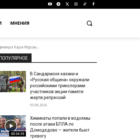
И
МНЕНИЯ
имира Кара-Мурзы...
ПОПУЛЯРНОЕ
В Сандармохе казаки и
«Русская община» окружали
российскими триколорами
участников акции памяти
жертв репрессий
05.08.2026
Химикаты попали в водоемы
после атаки БПЛА по
Домодедово — жители бьют
00:04:39
тревогу