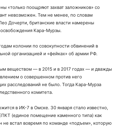
ены «только поощряют захват заложников» со
иант невозможен. Тем не менее, по словам
Лео Дочерти, британские власти намерены
я освобождения Кара-Мурзы.
годам колонии по совокупности обвинений в
ьной организацией и «фейках» об армии РФ.
ым веществом — в 2015 и в 2017 годах — и дважды
явлением о совершенном против него
их расследований не было. Тогда Кара-Мурза
Следственного комитета.
ится в ИК-7 в Омске. 30 января стало известно,
ЕПКТ (единое помещение каменного типа) как
он не встал вовремя по команде «подъем», которую