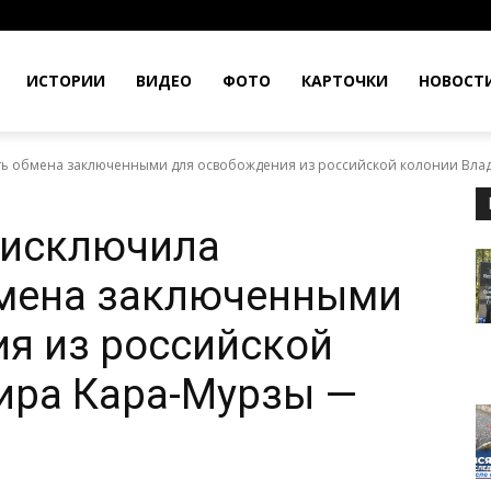
ИСТОРИИ
ВИДЕО
ФОТО
КАРТОЧКИ
НОВОСТ
ь обмена заключенными для освобождения из российской колонии Влад
 исключила
мена заключенными
я из российской
ира Кара-Мурзы —