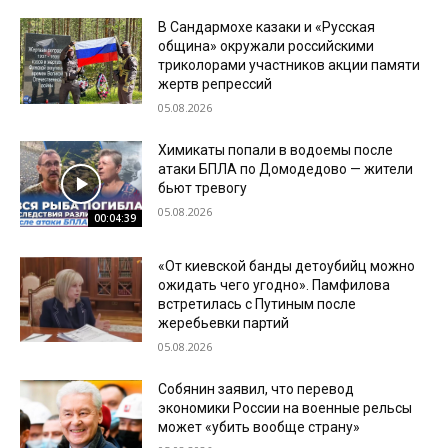
В Сандармохе казаки и «Русская
община» окружали российскими
триколорами участников акции памяти
жертв репрессий
05.08.2026
Химикаты попали в водоемы после
атаки БПЛА по Домодедово — жители
бьют тревогу
05.08.2026
00:04:39
«От киевской банды детоубийц можно
ожидать чего угодно». Памфилова
встретилась с Путиным после
жеребьевки партий
05.08.2026
Собянин заявил, что перевод
экономики России на военные рельсы
может «убить вообще страну»