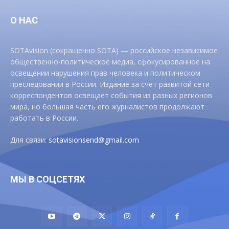
О НАС
SOTAvision (сокращенно SOTA) — российское независимое
общественно-политическое медиа, сфокусированное на
освещении нарушения прав человека и политическом
преследовании в России. Издание за счет развитой сети
корреспондентов освещает события из разных регионов
мира, но большая часть его журналистов продолжают
работать в России.
Для связи:
sotavisionsend@gmail.com
МЫ В СОЦСЕТЯХ