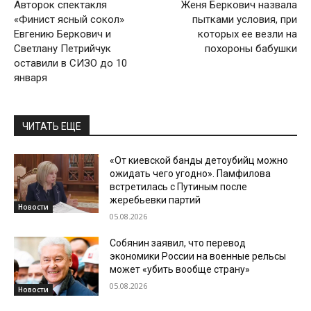
Авторок спектакля
Женя Беркович назвала
«Финист ясный сокол»
пытками условия, при
Евгению Беркович и
которых ее везли на
Светлану Петрийчук
похороны бабушки
оставили в СИЗО до 10
января
ЧИТАТЬ ЕЩЕ
«От киевской банды детоубийц можно
ожидать чего угодно». Памфилова
встретилась с Путиным после
жеребьевки партий
Новости
05.08.2026
Собянин заявил, что перевод
экономики России на военные рельсы
может «убить вообще страну»
05.08.2026
Новости