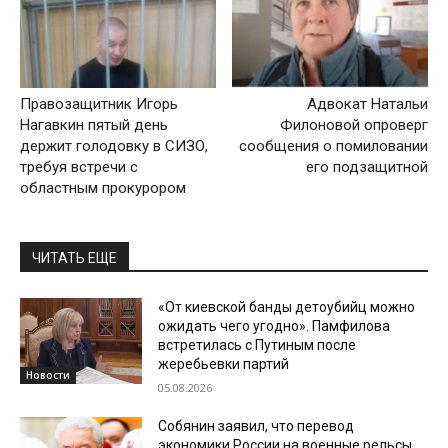
Правозащитник Игорь
Адвокат Натальи
Нагавкин пятый день
Филоновой опроверг
держит голодовку в СИЗО,
сообщения о помиловании
требуя встречи с
его подзащитной
областным прокурором
ЧИТАТЬ ЕЩЕ
«От киевской банды детоубийц можно
ожидать чего угодно». Памфилова
встретилась с Путиным после
жеребьевки партий
Новости
05.08.2026
Собянин заявил, что перевод
экономики России на военные рельсы