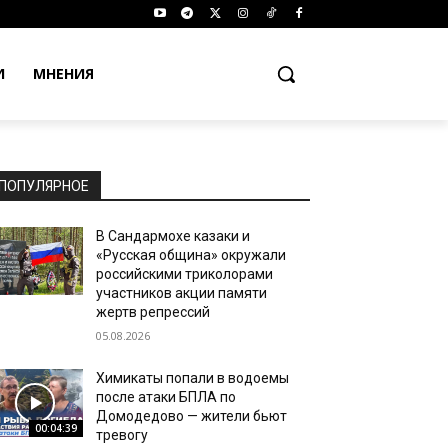
И
МНЕНИЯ
ПОПУЛЯРНОЕ
В Сандармохе казаки и
«Русская община» окружали
российскими триколорами
участников акции памяти
жертв репрессий
05.08.2026
Химикаты попали в водоемы
после атаки БПЛА по
Домодедово — жители бьют
00:04:39
тревогу