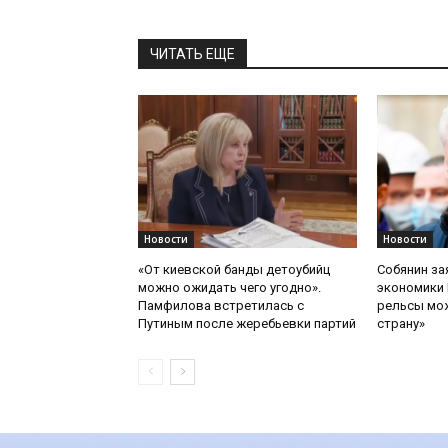
ЧИТАТЬ ЕЩЕ
Новости
Новости
«От киевской банды детоубийц
Собянин за
можно ожидать чего угодно».
экономики 
Памфилова встретилась с
рельсы мож
Путиным после жеребьевки партий
страну»