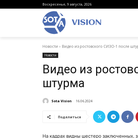
Воскресенье, 9 августа, 2026
VISION
Новости
Видео из ростовского СИЗО-1 после шт
Новости
Видео из ростов
штурма
Sota Vision
16.06.2024
Поделиться
На кадрах видны шестеро заключенных, з