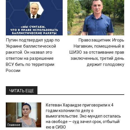
Путин подтвердил удар по
Правозащитник Игорь
Украине баллистической
Нагавкин, помещенный в
ракетой. Он назвал это
ШИЗО за отстаивание прав
ответом на разрешение
заключенных, третий день
ВСУ бить по территории
держит голодовку
России
ЧИТАТЬ ЕЩЕ
Кетеван Хараидзе приговорили к 4
годам колонии по делу о
вымогательстве. Экс-мундеп осталась
на свободе — суд зачел срок, отбытый
Главное
ею в СИЗО