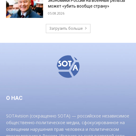
экономики России на военные рельсы
может «убить вообще страну»
05.08.2026
Загрузить больше
О НАС
SOTAvision (сокращенно SOTA) — российское независимое
общественно-политическое медиа, сфокусированное на
освещении нарушения прав человека и политическом
преследовании в России. Издание за счет развитой сети