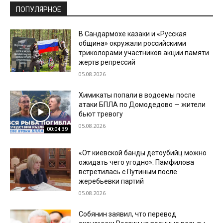
ПОПУЛЯРНОЕ
В Сандармохе казаки и «Русская
община» окружали российскими
триколорами участников акции памяти
жертв репрессий
05.08.2026
Химикаты попали в водоемы после
атаки БПЛА по Домодедово — жители
бьют тревогу
05.08.2026
00:04:39
«От киевской банды детоубийц можно
ожидать чего угодно». Памфилова
встретилась с Путиным после
жеребьевки партий
05.08.2026
Собянин заявил, что перевод