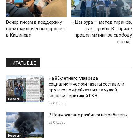
Вечер писем в поддержку
«Цензура — метод тиранов,
политзаключенных прошел
как Путин». В Париже
в Кишиневе
прошел митинг за свободу
слова
ЧИТАТЬ ЕЩЕ
На 85-летнего главреда
социалистической газеты составили
протокол о «фейках» из-за чужой
колонки с критикой РКН
Новости
23.07.2026
В Подмосковье разбился истребитель
23.07.2026
Новости