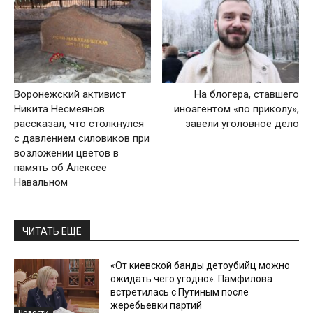
Воронежский активист
На блогера, ставшего
Никита Несмеянов
иноагентом «по приколу»,
рассказал, что столкнулся
завели уголовное дело
с давлением силовиков при
возложении цветов в
память об Алексее
Навальном
ЧИТАТЬ ЕЩЕ
«От киевской банды детоубийц можно
ожидать чего угодно». Памфилова
встретилась с Путиным после
жеребьевки партий
Новости