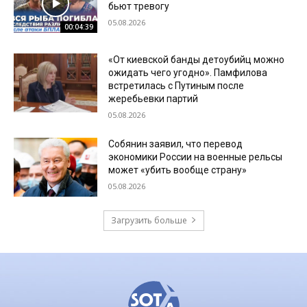
бьют тревогу
05.08.2026
00:04:39
«От киевской банды детоубийц можно
ожидать чего угодно». Памфилова
встретилась с Путиным после
жеребьевки партий
05.08.2026
Собянин заявил, что перевод
экономики России на военные рельсы
может «убить вообще страну»
05.08.2026
Загрузить больше