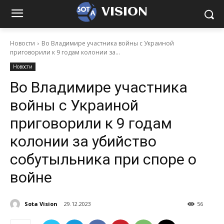
VISION
Новости
Во Владимире участника войны с Украиной
приговорили к 9 годам колонии за...
Новости
Во Владимире участника
войны с Украиной
приговорили к 9 годам
колонии за убийство
собутыльника при споре о
войне
Sota Vision
29.12.2023
56