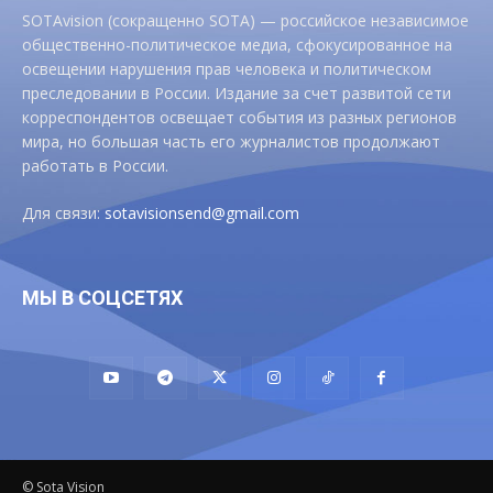
SOTAvision (сокращенно SOTA) — российское независимое
общественно-политическое медиа, сфокусированное на
освещении нарушения прав человека и политическом
преследовании в России. Издание за счет развитой сети
корреспондентов освещает события из разных регионов
мира, но большая часть его журналистов продолжают
работать в России.
Для связи:
sotavisionsend@gmail.com
МЫ В СОЦСЕТЯХ
© Sota Vision