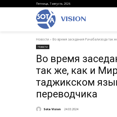
Пятница, 7 августа, 2026
VISION
Новости
Во время заседания Рачабализода так же,
Новости
Во время заседа
так же, как и Ми
таджикском язы
переводчика
Sota Vision
24.03.2024