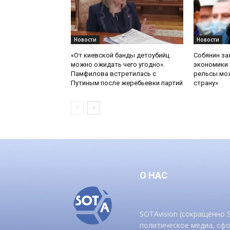
Новости
Новости
«От киевской банды детоубийц
Собянин за
можно ожидать чего угодно».
экономики 
Памфилова встретилась с
рельсы мож
Путиным после жеребьевки партий
страну»
О НАС
SOTAvision (сокращенно
политическое медиа, сф