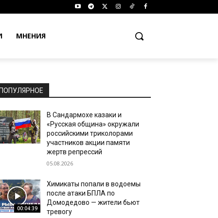
И
МНЕНИЯ
ПОПУЛЯРНОЕ
В Сандармохе казаки и
«Русская община» окружали
российскими триколорами
участников акции памяти
жертв репрессий
05.08.2026
Химикаты попали в водоемы
после атаки БПЛА по
Домодедово — жители бьют
00:04:39
тревогу