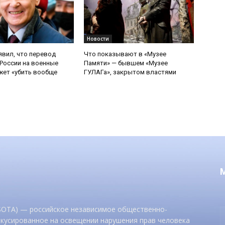
Новости
явил, что перевод
Что показывают в «Музее
России на военные
Памяти» — бывшем «Музее
ет «убить вообще
ГУЛАГа», закрытом властями
 SOTA) — российское независимое общественно-
окусированное на освещении нарушения прав человека