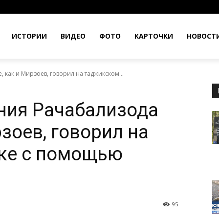
ИСТОРИИ
ВИДЕО
ФОТО
КАРТОЧКИ
НОВОСТ
 как и Мирзоев, говорил на таджикском...
ния Рачабализода
рзоев, говорил на
ке с помощью
95