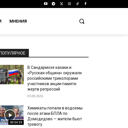
И
МНЕНИЯ
ПОПУЛЯРНОЕ
В Сандармохе казаки и
«Русская община» окружали
российскими триколорами
участников акции памяти
жертв репрессий
05.08.2026
Химикаты попали в водоемы
после атаки БПЛА по
Домодедово — жители бьют
00:04:39
тревогу