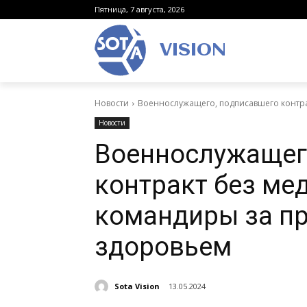
Пятница, 7 августа, 2026
VISION
Новости
Военнослужащего, подписавшего контра
Новости
Военнослужащег
контракт без ме
командиры за п
здоровьем
Sota Vision
13.05.2024