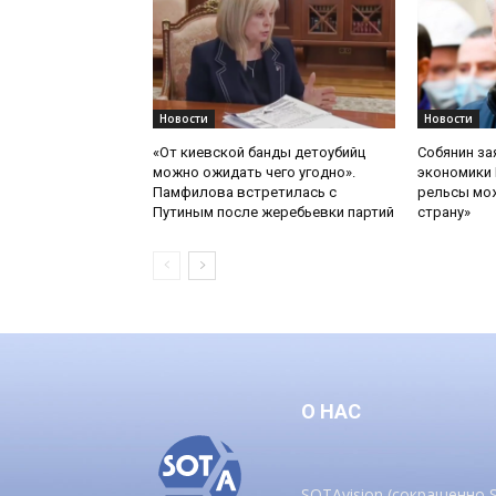
Новости
Новости
«От киевской банды детоубийц
Собянин за
можно ожидать чего угодно».
экономики 
Памфилова встретилась с
рельсы мож
Путиным после жеребьевки партий
страну»
О НАС
SOTAvision (сокращенно