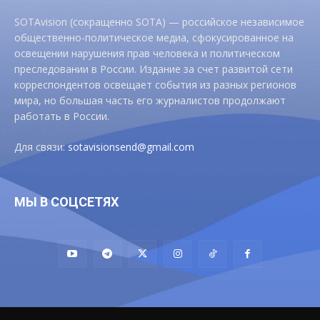
SOTAvision (сокращенно SOTA) — российское независимое
общественно-политическое медиа, сфокусированное на
освещении нарушения прав человека и политическом
преследовании в России. Издание за счет развитой сети
корреспондентов освещает события из разных регионов
мира, но большая часть его журналистов продолжают
работать в России.
Для связи:
sotavisionsend@gmail.com
МЫ В СОЦСЕТЯХ