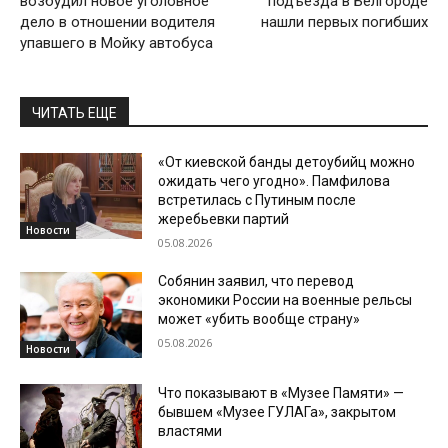
возбудил новое уголовное
подъезда в Белгороде
дело в отношении водителя
нашли первых погибших
упавшего в Мойку автобуса
ЧИТАТЬ ЕЩЕ
«От киевской банды детоубийц можно
ожидать чего угодно». Памфилова
встретилась с Путиным после
жеребьевки партий
Новости
05.08.2026
Собянин заявил, что перевод
экономики России на военные рельсы
может «убить вообще страну»
05.08.2026
Новости
Что показывают в «Музее Памяти» —
бывшем «Музее ГУЛАГа», закрытом
властями