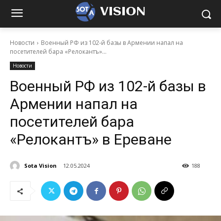
VISION
Новости
Военный РФ из 102-й базы в Армении напал на
посетителей бара «Релокантъ»...
Новости
Военный РФ из 102-й базы в
Армении напал на
посетителей бара
«Релокантъ» в Ереване
Sota Vision
12.05.2024
188