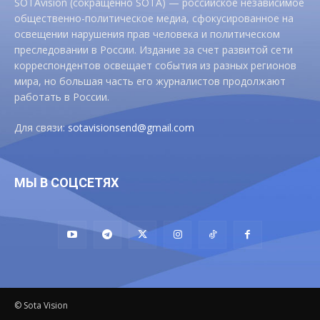
SOTAvision (сокращенно SOTA) — российское независимое
общественно-политическое медиа, сфокусированное на
освещении нарушения прав человека и политическом
преследовании в России. Издание за счет развитой сети
корреспондентов освещает события из разных регионов
мира, но большая часть его журналистов продолжают
работать в России.
Для связи:
sotavisionsend@gmail.com
МЫ В СОЦСЕТЯХ
© Sota Vision