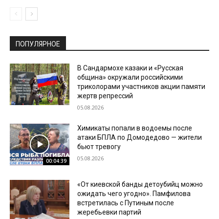
ПОПУЛЯРНОЕ
В Сандармохе казаки и «Русская
община» окружали российскими
триколорами участников акции памяти
жертв репрессий
05.08.2026
Химикаты попали в водоемы после
атаки БПЛА по Домодедово — жители
бьют тревогу
05.08.2026
00:04:39
«От киевской банды детоубийц можно
ожидать чего угодно». Памфилова
встретилась с Путиным после
жеребьевки партий