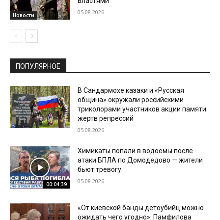
властями
05.08.2026
Новости
ПОПУЛЯРНОЕ
В Сандармохе казаки и «Русская
община» окружали российскими
триколорами участников акции памяти
жертв репрессий
05.08.2026
Химикаты попали в водоемы после
атаки БПЛА по Домодедово — жители
бьют тревогу
05.08.2026
00:04:39
«От киевской банды детоубийц можно
ожидать чего угодно». Памфилова