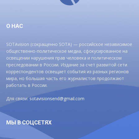
О НАС
SOTAvision (сокращенно SOTA) — российское независимое
общественно-политическое медиа, сфокусированное на
освещении нарушения прав человека и политическом
преследовании в России. Издание за счет развитой сети
корреспондентов освещает события из разных регионов
мира, но большая часть его журналистов продолжают
работать в России.
Для связи:
sotavisionsend@gmail.com
МЫ В СОЦСЕТЯХ