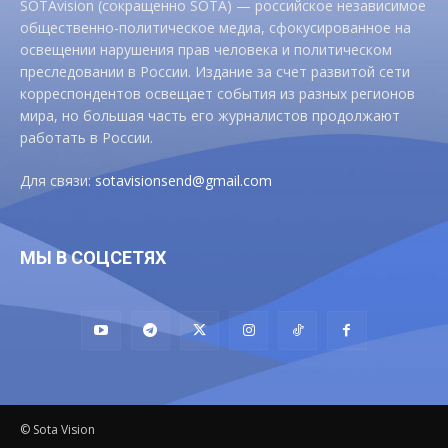
SOTAvision (сокращенно SOTA) — российское независимое
общественно-политическое медиа, сфокусированное на
освещении нарушения прав человека и политическом
преследовании в России. Издание за счет развитой сети
корреспондентов освещает события из разных регионов
мира, но большая часть его журналистов продолжают
работать в России.
Для связи:
sotavisionsend@gmail.com
МЫ В СОЦСЕТЯХ
© Sota Vision