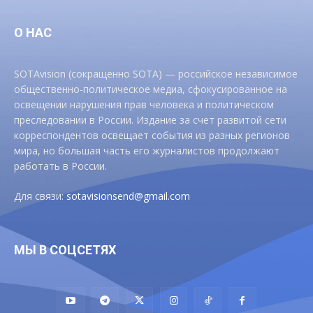
О НАС
SOTAvision (сокращенно SOTA) — российское независимое
общественно-политическое медиа, сфокусированное на
освещении нарушения прав человека и политическом
преследовании в России. Издание за счет развитой сети
корреспондентов освещает события из разных регионов
мира, но большая часть его журналистов продолжают
работать в России.
Для связи:
sotavisionsend@gmail.com
МЫ В СОЦСЕТЯХ