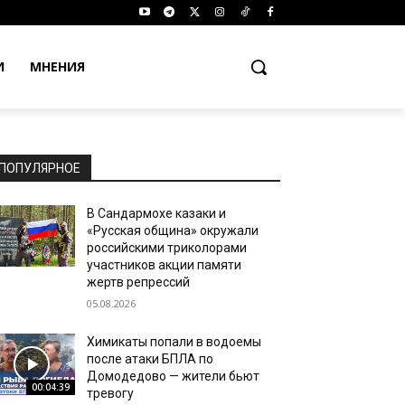
И
МНЕНИЯ
ПОПУЛЯРНОЕ
В Сандармохе казаки и
«Русская община» окружали
российскими триколорами
участников акции памяти
жертв репрессий
05.08.2026
Химикаты попали в водоемы
после атаки БПЛА по
Домодедово — жители бьют
00:04:39
тревогу