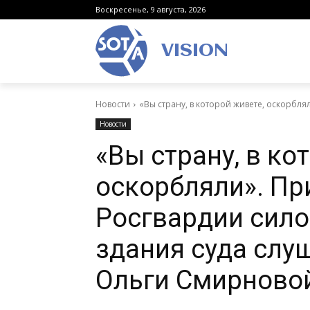
Воскресенье, 9 августа, 2026
VISION
Новости
«Вы страну, в которой живете, оскорбля
Новости
«Вы страну, в ко
оскорбляли». Пр
Росгвардии сило
здания суда слу
Ольги Смирново