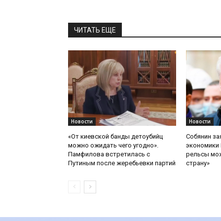
ЧИТАТЬ ЕЩЕ
Новости
Новости
«От киевской банды детоубийц
Собянин за
можно ожидать чего угодно».
экономики 
Памфилова встретилась с
рельсы мож
Путиным после жеребьевки партий
страну»