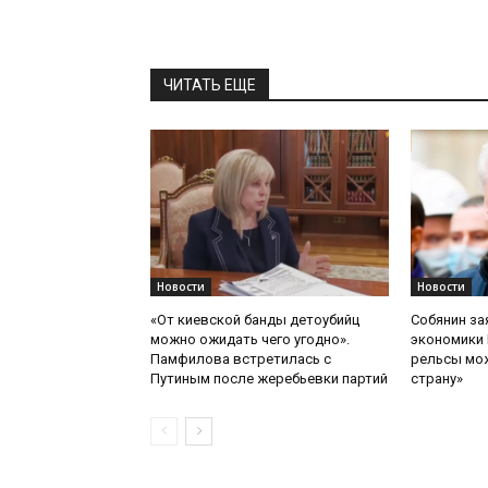
ЧИТАТЬ ЕЩЕ
Новости
Новости
«От киевской банды детоубийц
Собянин за
можно ожидать чего угодно».
экономики 
Памфилова встретилась с
рельсы мож
Путиным после жеребьевки партий
страну»