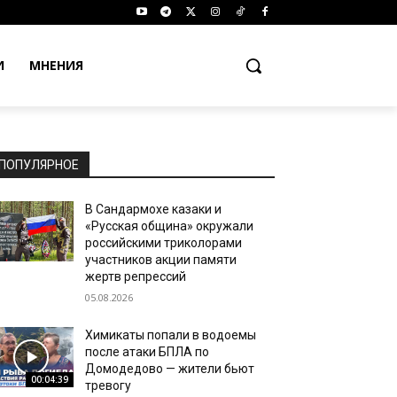
И
МНЕНИЯ
ПОПУЛЯРНОЕ
В Сандармохе казаки и
«Русская община» окружали
российскими триколорами
участников акции памяти
жертв репрессий
05.08.2026
Химикаты попали в водоемы
после атаки БПЛА по
Домодедово — жители бьют
00:04:39
тревогу