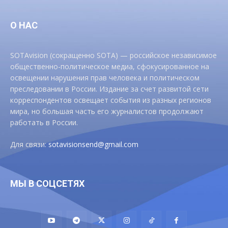
О НАС
SOTAvision (сокращенно SOTA) — российское независимое
общественно-политическое медиа, сфокусированное на
освещении нарушения прав человека и политическом
преследовании в России. Издание за счет развитой сети
корреспондентов освещает события из разных регионов
мира, но большая часть его журналистов продолжают
работать в России.
Для связи:
sotavisionsend@gmail.com
МЫ В СОЦСЕТЯХ