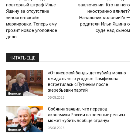
повторный штраф Илье
заключении. Кто на него
Яшину за отсутствие
иностранно влияет?
«иноагентской»
Начальник колонии?» —
маркировки. Теперь ему
родители Ильи Яшина о
грозит новое уголовное
суде над сыном
дело
ЧИТАТЬ ЕЩЕ
«От киевской банды детоубийц можно
ожидать чего угодно». Памфилова
встретилась с Путиным после
жеребьевки партий
Новости
05.08.2026
Собянин заявил, что перевод
экономики России на военные рельсы
может «убить вообще страну»
05.08.2026
Новости