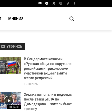
И
МНЕНИЯ
ПОПУЛЯРНОЕ
В Сандармохе казаки и
«Русская община» окружали
российскими триколорами
участников акции памяти
жертв репрессий
05.08.2026
Химикаты попали в водоемы
после атаки БПЛА по
Домодедово — жители бьют
00:04:39
тревогу