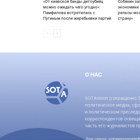
«От киевской банды детоубийц
Собянин за
можно ожидать чего угодно».
экономики 
Памфилова встретилась с
рельсы мож
Путиным после жеребьевки партий
страну»
О НАС
SOTAvision (сокращенно
политическое медиа, сф
и политическом преследо
корреспондентов освеща
часть его журналистов п
Для связи:
sotavisionsen