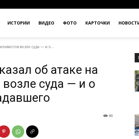
ИСТОРИИ
ВИДЕО
ФОТО
КАРТОЧКИ
НОВОСТ
ктивистов возле суда — и о...
казал об атаке на
возле суда — и о
адавшего
80