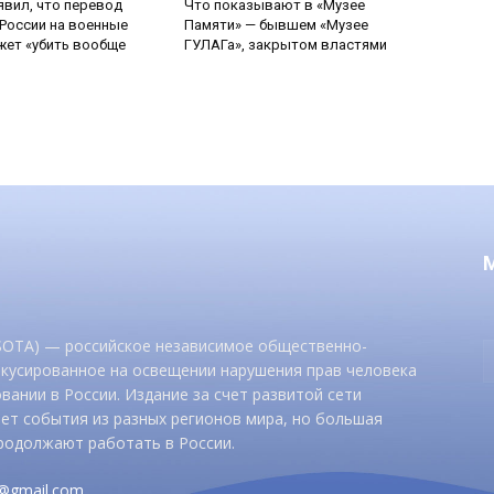
явил, что перевод
Что показывают в «Музее
России на военные
Памяти» — бывшем «Музее
ет «убить вообще
ГУЛАГа», закрытом властями
 SOTA) — российское независимое общественно-
окусированное на освещении нарушения прав человека
вании в России. Издание за счет развитой сети
ет события из разных регионов мира, но большая
родолжают работать в России.
d@gmail.com