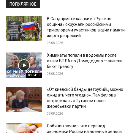
ПОПУЛЯРНОЕ
В Сандармохе казаки и «Русская
община» окружали российскими
триколорами участников акции памяти
жертв репрессий
05.08.2026
Химикаты попали в водоемы после
атаки БПЛА по Домодедово — жители
бьют тревогу
05.08.2026
00:04:39
«От киевской банды детоубийц можно
ожидать чего угодно». Памфилова
встретилась с Путиным после
жеребьевки партий
05.08.2026
Собянин заявил, что перевод
экономики России на военные рельсы