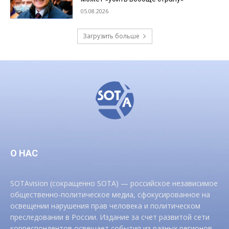
05.08.2026
Загрузить больше
О НАС
SOTAvision (сокращенно SOTA) — российское независимое
общественно-политическое медиа, сфокусированное на
освещении нарушения прав человека и политическом
преследовании в России. Издание за счет развитой сети
корреспондентов освещает события из разных регионов