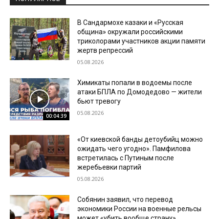
В Сандармохе казаки и «Русская
община» окружали российскими
триколорами участников акции памяти
жертв репрессий
05.08.2026
Химикаты попали в водоемы после
атаки БПЛА по Домодедово — жители
бьют тревогу
05.08.2026
00:04:39
«От киевской банды детоубийц можно
ожидать чего угодно». Памфилова
встретилась с Путиным после
жеребьевки партий
05.08.2026
Собянин заявил, что перевод
экономики России на военные рельсы
может «убить вообще страну»