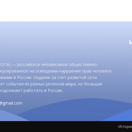
 SOTA) — российское независимое общественно-
окусированное на освещении нарушения прав человека
вании в России. Издание за счет развитой сети
ет события из разных регионов мира, но большая
родолжают работать в России.
d@gmail.com
Истори