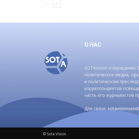
О НАС
SOTAvision (сокращенно
политическое медиа, сф
и политическом преследо
корреспондентов освеща
часть его журналистов п
Для связи:
sotavisionsen
© Sota Vision