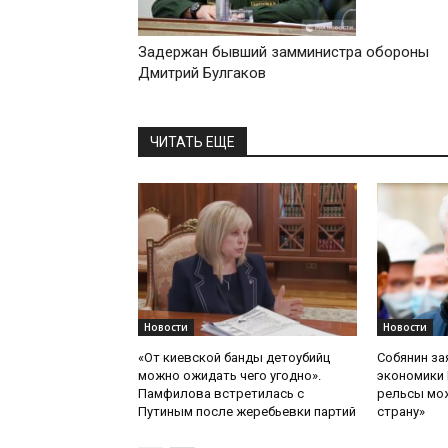
Задержан бывший замминистра обороны
Дмитрий Булгаков
ЧИТАТЬ ЕЩЕ
Новости
Новости
«От киевской банды детоубийц
Собянин за
можно ожидать чего угодно».
экономики 
Памфилова встретилась с
рельсы мож
Путиным после жеребьевки партий
страну»