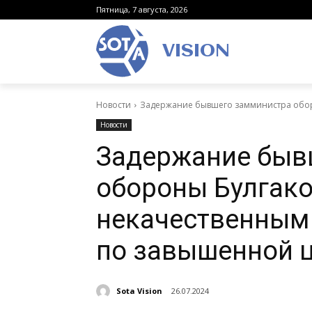
Пятница, 7 августа, 2026
VISION
Новости
Задержание бывшего замминистра оборо
Новости
Задержание быв
обороны Булгако
некачественным
по завышенной 
Sota Vision
26.07.2024