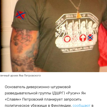
личный архив Яна Петровского
Основатель диверсионно-штурмовой
разведывательной группы (ДШРГ) «Русич» Ян
«Славян» Петровский планирует запросить
политическое убежище в Финляндии,
сообщают
в