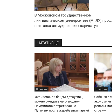
В Московском государственном
лингвистическом университете (МГЛУ) прош
выставка антиукраинских карикатур
ЧИТАТЬ ЕЩЕ
Новости
Новости
«От киевской банды детоубийц
Собянин за
можно ожидать чего угодно».
экономики 
Памфилова встретилась с
рельсы мож
Путиным после жеребьевки партий
страну»