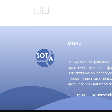
О НАС
SOTAvision (сокращенно
политическое медиа, сф
и политическом преследо
корреспондентов освеща
часть его журналистов п
Для связи:
sotavisionsen