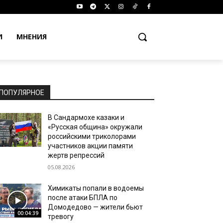
И
МНЕНИЯ
ПОПУЛЯРНОЕ
В Сандармохе казаки и
«Русская община» окружали
российскими триколорами
участников акции памяти
жертв репрессий
05.08.2026
Химикаты попали в водоемы
после атаки БПЛА по
Домодедово — жители бьют
00:04:39
тревогу