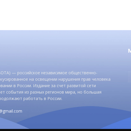
 SOTA) — российское независимое общественно-
окусированное на освещении нарушения прав человека
вании в России. Издание за счет развитой сети
ет события из разных регионов мира, но большая
родолжают работать в России.
d@gmail.com