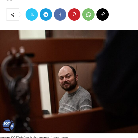
архив SOTAvision // Антонина Фаворская