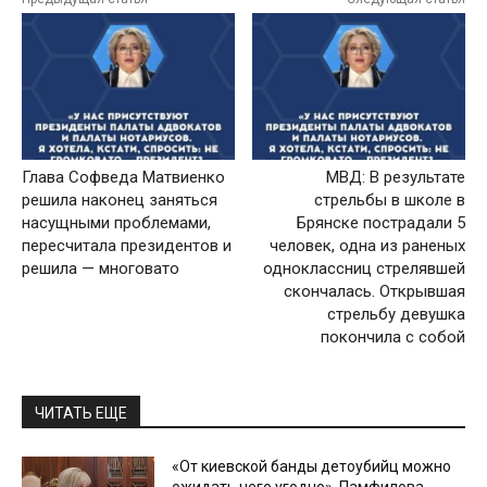
Глава Софведа Матвиенко
МВД: В результате
решила наконец заняться
стрельбы в школе в
насущными проблемами,
Брянске пострадали 5
пересчитала президентов и
человек, одна из раненых
решила — многовато
одноклассниц стрелявшей
скончалась. Открывшая
стрельбу девушка
покончила с собой
ЧИТАТЬ ЕЩЕ
«От киевской банды детоубийц можно
ожидать чего угодно». Памфилова