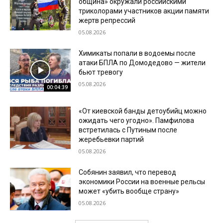
община» окружали российскими
триколорами участников акции памяти
жертв репрессий
05.08.2026
Химикаты попали в водоемы после
атаки БПЛА по Домодедово — жители
бьют тревогу
05.08.2026
00:04:39
«От киевской банды детоубийц можно
ожидать чего угодно». Памфилова
встретилась с Путиным после
жеребьевки партий
05.08.2026
Собянин заявил, что перевод
экономики России на военные рельсы
может «убить вообще страну»
05.08.2026