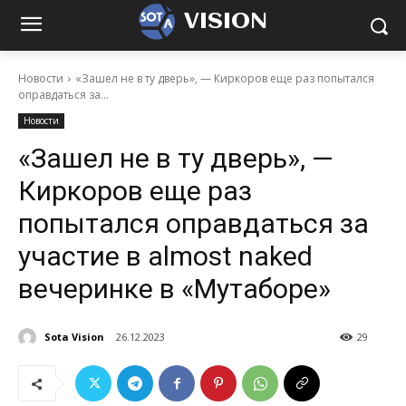
VISION
Новости
«Зашел не в ту дверь», — Киркоров еще раз попытался
оправдаться за...
Новости
«Зашел не в ту дверь», —
Киркоров еще раз
попытался оправдаться за
участие в almost naked
вечеринке в «Мутаборе»
Sota Vision
26.12.2023
29