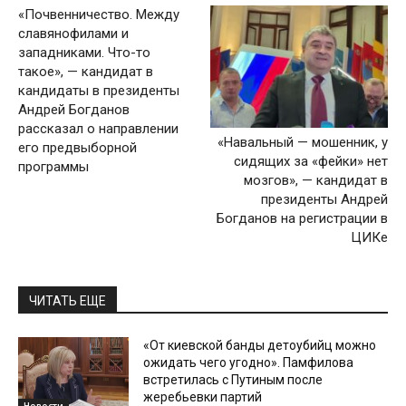
«Почвенничество. Между
славянофилами и
западниками. Что-то
такое», — кандидат в
кандидаты в президенты
Андрей Богданов
рассказал о направлении
«Навальный — мошенник, у
его предвыборной
сидящих за «фейки» нет
программы
мозгов», — кандидат в
президенты Андрей
Богданов на регистрации в
ЦИКе
ЧИТАТЬ ЕЩЕ
«От киевской банды детоубийц можно
ожидать чего угодно». Памфилова
встретилась с Путиным после
жеребьевки партий