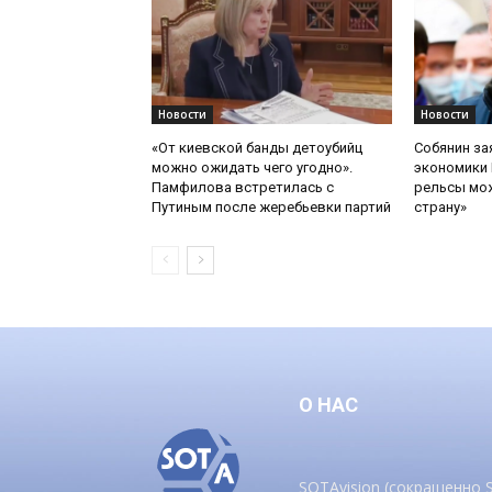
Новости
Новости
«От киевской банды детоубийц
Собянин за
можно ожидать чего угодно».
экономики 
Памфилова встретилась с
рельсы мож
Путиным после жеребьевки партий
страну»
О НАС
SOTAvision (сокращенно