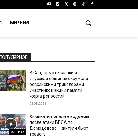
И
МНЕНИЯ
ПОПУЛЯРНОЕ
В Сандармохе казаки и
«Русская община» окружали
российскими триколорами
участников акции памяти
жертв репрессий
05.08.2026
Химикаты попали в водоемы
после атаки БПЛА по
Домодедово — жители бьют
00:04:39
тревогу