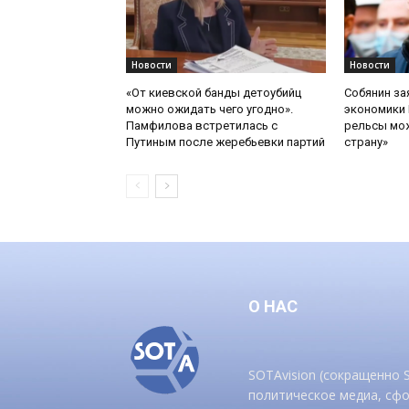
Новости
Новости
«От киевской банды детоубийц
Собянин за
можно ожидать чего угодно».
экономики 
Памфилова встретилась с
рельсы мож
Путиным после жеребьевки партий
страну»
О НАС
SOTAvision (сокращенно
политическое медиа, сф