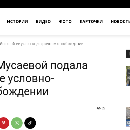
ИСТОРИИ
ВИДЕО
ФОТО
КАРТОЧКИ
НОВОСТ
йство об ее условно-досрочном освобождении
Мусаевой подала
е условно-
бождении
28