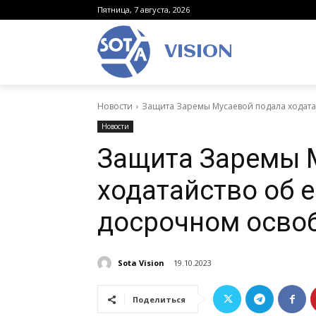
Пятница, 7 августа, 2026
VISION
Новости
Защита Заремы Мусаевой подала ходата
Новости
Защита Заремы 
ходатайство об е
досрочном осво
Sota Vision
19.10.2023
Поделиться