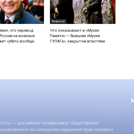
Новости
явил, что перевод
Что показывают в «Музее
России на военные
Памяти» — бывшем «Музее
ет «убить вообще
ГУЛАГа», закрытом властями
 SOTA) — российское независимое общественно-
окусированное на освещении нарушения прав человека