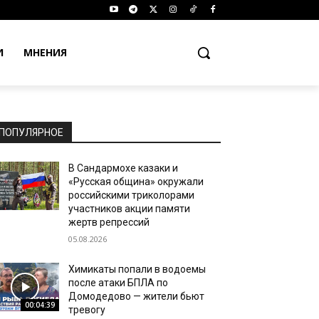
И
МНЕНИЯ
ПОПУЛЯРНОЕ
В Сандармохе казаки и
«Русская община» окружали
российскими триколорами
участников акции памяти
жертв репрессий
05.08.2026
Химикаты попали в водоемы
после атаки БПЛА по
Домодедово — жители бьют
00:04:39
тревогу